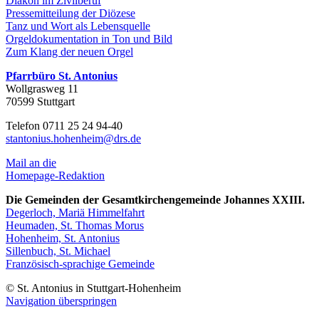
Diakon im Zivilberuf
Pressemitteilung der Diözese
Tanz und Wort als Lebensquelle
Orgeldokumentation in Ton und Bild
Zum Klang der neuen Orgel
Pfarrbüro St. Antonius
Wollgrasweg 11
70599 Stuttgart
Telefon 0711 25 24 94-40
stantonius.hohenheim@drs.de
Mail an die
Homepage-Redaktion
Die Gemeinden der Gesamtkirchengemeinde Johannes XXIII.
Degerloch, Mariä Himmelfahrt
Heumaden, St. Thomas Morus
Hohenheim, St. Antonius
Sillenbuch, St. Michael
Französisch-sprachige Gemeinde
© St. Antonius in Stuttgart-Hohenheim
Navigation überspringen