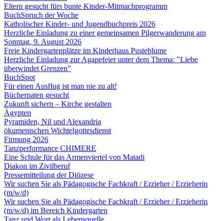
Eltern gesucht fürs bunte Kinder-Mitmachprogramm
BuchSpruch der Woche
Katholischer Kinder- und Jugendbuchpreis 2026
Herzliche Einladung zu einer gemeinsamen Pilgerwanderung am
Sonntag, 9. August 2026
Freie Kindergartenplätze im Kinderhaus Pusteblume
Herzliche Einladung zur Agapefeier unter dem Thema: "Liebe
überwindet Grenzen"
BuchSpot
Für einen Ausflug ist man nie zu alt!
Bücherpaten gesucht
Zukunft sichern – Kirche gestalten
Ägypten
Pyramiden, Nil und Alexandria
ökumenischen Wichtelgottesdienst
Firmung 2026
Tanzperformance CHIMERE
Eine Schule für das Armenviertel von Matadi
Diakon im Zivilberuf
Pressemitteilung der Diözese
Wir suchen Sie als Pädagogische Fachkraft / Erzieher / Erzieherin
(m/w/d)
Wir suchen Sie als Pädagogische Fachkraft / Erzieher / Erzieherin
(m/w/d) im Bereich Kindergarten
Tanz und Wort als Lebensquelle