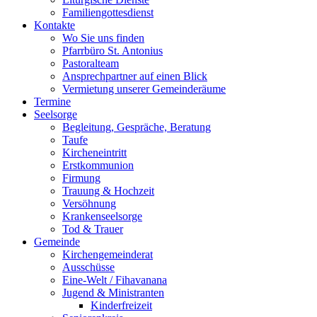
Familiengottesdienst
Kontakte
Wo Sie uns finden
Pfarrbüro St. Antonius
Pastoralteam
Ansprechpartner auf einen Blick
Vermietung unserer Gemeinderäume
Termine
Seelsorge
Begleitung, Gespräche, Beratung
Taufe
Kircheneintritt
Erstkommunion
Firmung
Trauung & Hochzeit
Versöhnung
Krankenseelsorge
Tod & Trauer
Gemeinde
Kirchengemeinderat
Ausschüsse
Eine-Welt / Fihavanana
Jugend & Ministranten
Kinderfreizeit