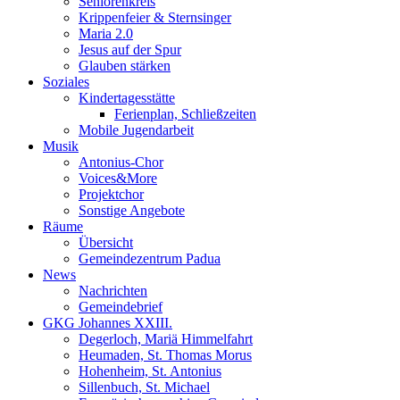
Seniorenkreis
Krippenfeier & Sternsinger
Maria 2.0
Jesus auf der Spur
Glauben stärken
Soziales
Kindertagesstätte
Ferienplan, Schließzeiten
Mobile Jugendarbeit
Musik
Antonius-Chor
Voices&More
Projektchor
Sonstige Angebote
Räume
Übersicht
Gemeindezentrum Padua
News
Nachrichten
Gemeindebrief
GKG Johannes XXIII.
Degerloch, Mariä Himmelfahrt
Heumaden, St. Thomas Morus
Hohenheim, St. Antonius
Sillenbuch, St. Michael