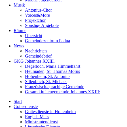
Musik
Antonius-Chor
Voices&More
Projektchor
Sonstige Angebote
Räume
Übersicht
Gemeindezentrum Padua
News
Nachrichten
Gemeindebrief
GKG Johannes XXIII.
Degerloch, Mariä Himmelfahrt
Heumaden, St. Thomas Morus
Hohenheim, St. Antonius
Sillenbuch, St. Michael
Französisch-sprachige Gemeinde
Gesamtkirchengemeinde Johannes XXIII:
Start
Gottesdienste
Gottesdienste in Hohenheim
English Mass
Ministrantendienst
Liturgische Dienste