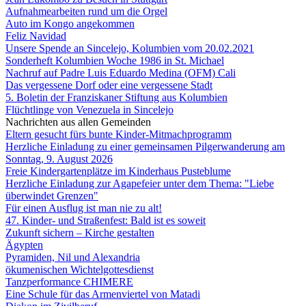
Aufnahmearbeiten rund um die Orgel
Auto im Kongo angekommen
Feliz Navidad
Unsere Spende an Sincelejo, Kolumbien vom 20.02.2021
Sonderheft Kolumbien Woche 1986 in St. Michael
Nachruf auf Padre Luis Eduardo Medina (OFM) Cali
Das vergessene Dorf oder eine vergessene Stadt
5. Boletin der Franziskaner Stiftung aus Kolumbien
Flüchtlinge von Venezuela in Sincelejo
Nachrichten aus allen Gemeinden
Eltern gesucht fürs bunte Kinder-Mitmachprogramm
Herzliche Einladung zu einer gemeinsamen Pilgerwanderung am
Sonntag, 9. August 2026
Freie Kindergartenplätze im Kinderhaus Pusteblume
Herzliche Einladung zur Agapefeier unter dem Thema: "Liebe
überwindet Grenzen"
Für einen Ausflug ist man nie zu alt!
47. Kinder- und Straßenfest: Bald ist es soweit
Zukunft sichern – Kirche gestalten
Ägypten
Pyramiden, Nil und Alexandria
ökumenischen Wichtelgottesdienst
Tanzperformance CHIMERE
Eine Schule für das Armenviertel von Matadi