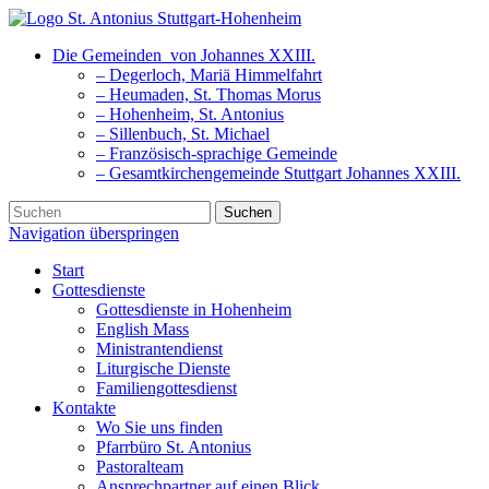
Die Gemeinden
von Johannes XXIII.
– Degerloch, Mariä Himmelfahrt
– Heumaden, St. Thomas Morus
– Hohenheim, St. Antonius
– Sillenbuch, St. Michael
– Französisch-sprachige Gemeinde
– Gesamtkirchengemeinde Stuttgart Johannes XXIII.
Suchen
Navigation überspringen
Start
Gottesdienste
Gottesdienste in Hohenheim
English Mass
Ministrantendienst
Liturgische Dienste
Familiengottesdienst
Kontakte
Wo Sie uns finden
Pfarrbüro St. Antonius
Pastoralteam
Ansprechpartner auf einen Blick