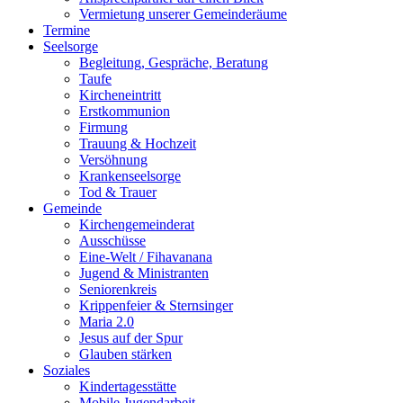
Vermietung unserer Gemeinderäume
Termine
Seelsorge
Begleitung, Gespräche, Beratung
Taufe
Kircheneintritt
Erstkommunion
Firmung
Trauung & Hochzeit
Versöhnung
Krankenseelsorge
Tod & Trauer
Gemeinde
Kirchengemeinderat
Ausschüsse
Eine-Welt / Fihavanana
Jugend & Ministranten
Seniorenkreis
Krippenfeier & Sternsinger
Maria 2.0
Jesus auf der Spur
Glauben stärken
Soziales
Kindertagesstätte
Mobile Jugendarbeit