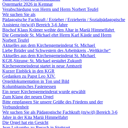
Ostermarkt 2026 in Kemnat
Verabschiedung von Herrn und Herrn Norbert Teufel
Wir suchen Sie als
Pädagogische Fachkraft / Erzieher / Erzieherin / Sozialpädagogische
Assistenz (m/w/d) Bereich 3-6 Jahre
Bischof Klaus Krämer weihte den Altar in Mariä Himmelfahrt
Die Gemeinde St. Michael ehrt Herrn Karl Kästle und Herrn
Norbert Teufel
Aktuelles aus dem Kirchengemeinderat St. Michael
Liebe Brüder und Schwestern des Arbeitskreis „Weltkirche“
Aktuelles aus dem Kirchengemeinderat St. Michael
KGR-Sitzung: St. Michael gestaltet Zukunft
Kirchengemeinderat startet in neue Amtszeit
Kurzer Einblick in den KGR
Gedanken zu Papst Leo XIV.
Orgeldokumentation in Ton und Bild
Kolumbianisches Fastenessen
Ein neuer Kirchengemeinderat wurde gewählt
Zum Klang der neuen Orgel
Bitte empfangen Sie unsere Grüße des Friedens und der
Verbundenheit
Wir suchen Sie als Pädagogische Fachkraft (m/w/d) Bereich 3-6
Jahre in der Kita Mariä Himmelfahrt
Die Orgel hat ein Gesicht
Jean Lukombo zu Besuch in Stuttgart