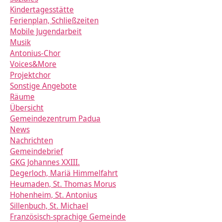
Kindertagesstätte
Ferienplan, Schließzeiten
Mobile Jugendarbeit
Musik
Antonius-Chor
Voices&More
Projektchor
Sonstige Angebote
Räume
Übersicht
Gemeindezentrum Padua
News
Nachrichten
Gemeindebrief
GKG Johannes XXIII.
Degerloch, Mariä Himmelfahrt
Heumaden, St. Thomas Morus
Hohenheim, St. Antonius
Sillenbuch, St. Michael
Französisch-sprachige Gemeinde