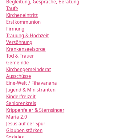
Begleitung, Gespräche, Beratung
Taufe
Kircheneintritt
Erstkommunion
Firmung
Trauung & Hochzeit
Versöhnung
Krankenseelsorge
Tod & Trauer
Gemeinde
Kirchengemeinderat
Ausschüsse
Eine-Welt / Fihavanana
Jugend & Ministranten
Kinderfreizeit
Seniorenkreis
Krippenfeier & Sternsinger
Maria 2.0
Jesus auf der Spur
Glauben stärken
Soziales