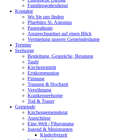
Familiengottesdienst
Kontakte
Wo Sie uns finden
Pfarrbüro St. Antonius
Pastoralteam
Ansprechpartner auf einen Blick
Vermietung unserer Gemeinderäume
Termine
Seelsorge
Begleitung, Gespräche, Beratung
Taufe
Kircheneintritt
Erstkommunion
Firmung
Trauung & Hochzeit
Versöhnung
Krankenseelsorge
Tod & Trauer
Gemeinde
Kirchengemeinderat
Ausschüsse
Eine-Welt / Fihavanana
Jugend & Ministranten
Kinderfreizeit