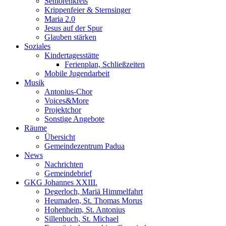
Seniorenkreis
Krippenfeier & Sternsinger
Maria 2.0
Jesus auf der Spur
Glauben stärken
Soziales
Kindertagesstätte
Ferienplan, Schließzeiten
Mobile Jugendarbeit
Musik
Antonius-Chor
Voices&More
Projektchor
Sonstige Angebote
Räume
Übersicht
Gemeindezentrum Padua
News
Nachrichten
Gemeindebrief
GKG Johannes XXIII.
Degerloch, Mariä Himmelfahrt
Heumaden, St. Thomas Morus
Hohenheim, St. Antonius
Sillenbuch, St. Michael