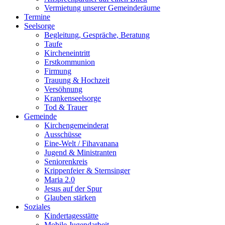
Vermietung unserer Gemeinderäume
Termine
Seelsorge
Begleitung, Gespräche, Beratung
Taufe
Kircheneintritt
Erstkommunion
Firmung
Trauung & Hochzeit
Versöhnung
Krankenseelsorge
Tod & Trauer
Gemeinde
Kirchengemeinderat
Ausschüsse
Eine-Welt / Fihavanana
Jugend & Ministranten
Seniorenkreis
Krippenfeier & Sternsinger
Maria 2.0
Jesus auf der Spur
Glauben stärken
Soziales
Kindertagesstätte
Mobile Jugendarbeit