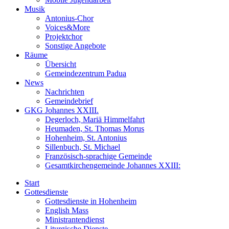
Musik
Antonius-Chor
Voices&More
Projektchor
Sonstige Angebote
Räume
Übersicht
Gemeindezentrum Padua
News
Nachrichten
Gemeindebrief
GKG Johannes XXIII.
Degerloch, Mariä Himmelfahrt
Heumaden, St. Thomas Morus
Hohenheim, St. Antonius
Sillenbuch, St. Michael
Französisch-sprachige Gemeinde
Gesamtkirchengemeinde Johannes XXIII:
Start
Gottesdienste
Gottesdienste in Hohenheim
English Mass
Ministrantendienst
Liturgische Dienste