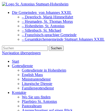
Die Gemeinden
von Johannes XXIII.
– Degerloch, Mariä Himmelfahrt
– Heumaden, St. Thomas Morus
– Hohenheim, St. Antonius
– Sillenbuch, St. Michael
– Französisch-sprachige Gemeinde
– Gesamtkirchengemeinde Stuttgart Johannes XXIII.
Suchen
Navigation überspringen
Start
Gottesdienste
Gottesdienste in Hohenheim
English Mass
Ministrantendienst
Liturgische Dienste
Familiengottesdienst
Kontakte
Wo Sie uns finden
Pfarrbüro St. Antonius
Pastoralteam
Ansprechpartner auf einen Blick