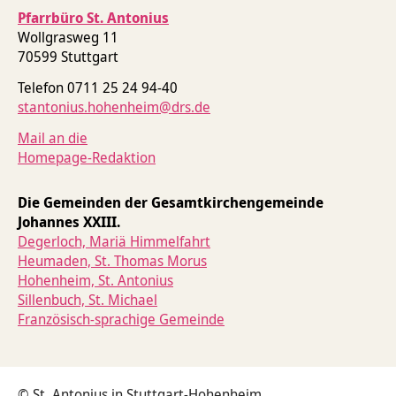
Pfarrbüro St. Antonius
Tod & Trauer
Glauben stärken
Wollgrasweg 11
70599 Stuttgart
Telefon 0711 25 24 94-40
stantonius.hohenheim@drs.de
Mail an die
Homepage-Redaktion
Die Gemeinden der Gesamtkirchengemeinde
Johannes XXIII.
Degerloch, Mariä Himmelfahrt
Heumaden, St. Thomas Morus
Hohenheim, St. Antonius
Sillenbuch, St. Michael
Französisch-sprachige Gemeinde
© St. Antonius in Stuttgart-Hohenheim