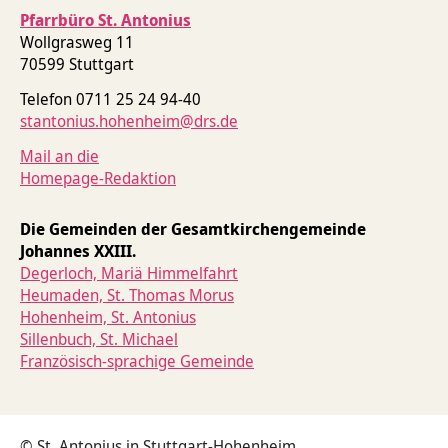
Pfarrbüro St. Antonius
Tod & Trauer
Glauben stärken
Wollgrasweg 11
70599 Stuttgart
Telefon 0711 25 24 94-40
stantonius.hohenheim@drs.de
Mail an die
Homepage-Redaktion
Die Gemeinden der Gesamtkirchengemeinde
Johannes XXIII.
Degerloch, Mariä Himmelfahrt
Heumaden, St. Thomas Morus
Hohenheim, St. Antonius
Sillenbuch, St. Michael
Französisch-sprachige Gemeinde
© St. Antonius in Stuttgart-Hohenheim