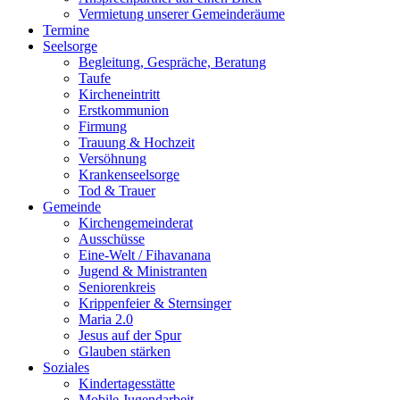
Vermietung unserer Gemeinderäume
Termine
Seelsorge
Begleitung, Gespräche, Beratung
Taufe
Kircheneintritt
Erstkommunion
Firmung
Trauung & Hochzeit
Versöhnung
Krankenseelsorge
Tod & Trauer
Gemeinde
Kirchengemeinderat
Ausschüsse
Eine-Welt / Fihavanana
Jugend & Ministranten
Seniorenkreis
Krippenfeier & Sternsinger
Maria 2.0
Jesus auf der Spur
Glauben stärken
Soziales
Kindertagesstätte
Mobile Jugendarbeit