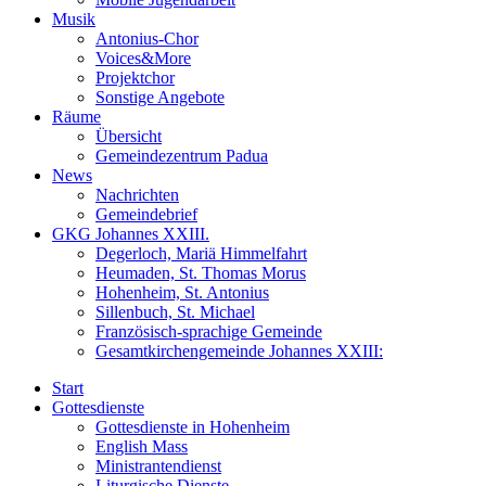
Musik
Antonius-Chor
Voices&More
Projektchor
Sonstige Angebote
Räume
Übersicht
Gemeindezentrum Padua
News
Nachrichten
Gemeindebrief
GKG Johannes XXIII.
Degerloch, Mariä Himmelfahrt
Heumaden, St. Thomas Morus
Hohenheim, St. Antonius
Sillenbuch, St. Michael
Französisch-sprachige Gemeinde
Gesamtkirchengemeinde Johannes XXIII:
Start
Gottesdienste
Gottesdienste in Hohenheim
English Mass
Ministrantendienst
Liturgische Dienste