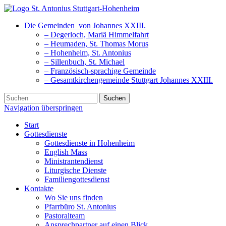
Die Gemeinden
von Johannes XXIII.
– Degerloch, Mariä Himmelfahrt
– Heumaden, St. Thomas Morus
– Hohenheim, St. Antonius
– Sillenbuch, St. Michael
– Französisch-sprachige Gemeinde
– Gesamtkirchengemeinde Stuttgart Johannes XXIII.
Suchen
Navigation überspringen
Start
Gottesdienste
Gottesdienste in Hohenheim
English Mass
Ministrantendienst
Liturgische Dienste
Familiengottesdienst
Kontakte
Wo Sie uns finden
Pfarrbüro St. Antonius
Pastoralteam
Ansprechpartner auf einen Blick