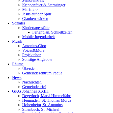
Seniorenkreis
Krippenfeier & Sternsinger
Maria 2.0
Jesus auf der Spur
Glauben stärken
Soziales
Kindertagesstätte
Ferienplan, Schließzeiten
Mobile Jugendarbeit
Musik
Antonius-Chor
Voices&More
Projektchor
Sonstige Angebote
Räume
Übersicht
Gemeindezentrum Padua
News
Nachrichten
Gemeindebrief
GKG Johannes XXIII.
Degerloch, Mariä Himmelfahrt
Heumaden, St. Thomas Morus
Hohenheim, St. Antonius
Sillenbuch, St. Michael