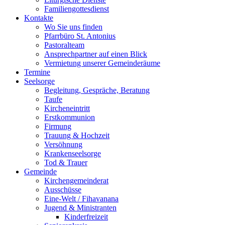
Familiengottesdienst
Kontakte
Wo Sie uns finden
Pfarrbüro St. Antonius
Pastoralteam
Ansprechpartner auf einen Blick
Vermietung unserer Gemeinderäume
Termine
Seelsorge
Begleitung, Gespräche, Beratung
Taufe
Kircheneintritt
Erstkommunion
Firmung
Trauung & Hochzeit
Versöhnung
Krankenseelsorge
Tod & Trauer
Gemeinde
Kirchengemeinderat
Ausschüsse
Eine-Welt / Fihavanana
Jugend & Ministranten
Kinderfreizeit